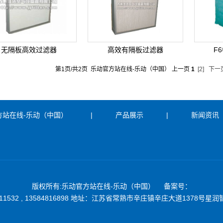
无隔板高效过滤器
高效有隔板过滤器
F
第1页/共2页 乐动官方站在线-乐动（中国） 上一页
1
[2]
下一
方站在线-乐动（中国）
|
产品展示
|
新闻资讯
版权所有:乐动官方站在线-乐动（中国） 备案号：
411532 , 13584816898 地址：江苏省常熟市辛庄镇辛庄大道1378号