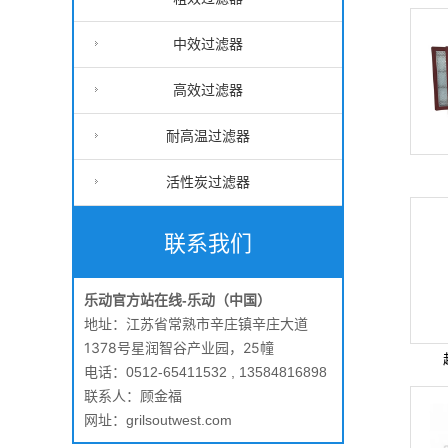
中效过滤器
高效过滤器
耐高温过滤器
活性炭过滤器
联系我们
乐动官方站在线-乐动（中国）
常熟市辛庄镇辛庄大道
地址：江苏省
1378号星润智谷产业园，25幢
电话：0512-65411532 , 13584816898
联系人：顾金福
网址：grilsoutwest.com