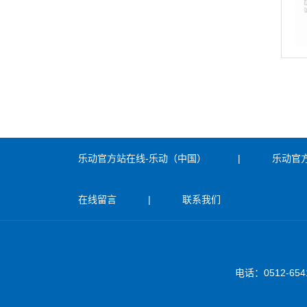
乐动官方站在线-乐动（中国）
|
乐动官
在线留言
|
联系我们
电话：0512-65