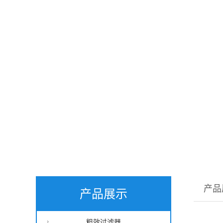
产品
产品展示
粗效过滤器