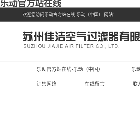
乐动官方站在线
欢迎您访问乐动官方站在线-乐动（中国） 网站！
乐动官方站在线-乐动（中国）
乐
销售网络
在线留言
联